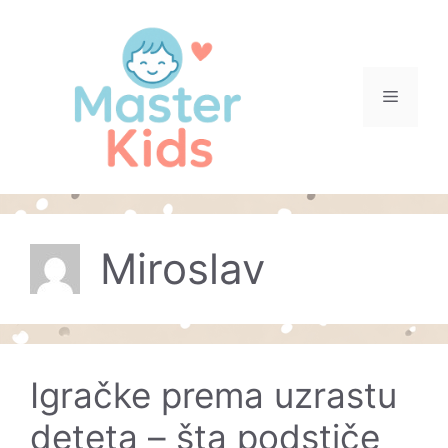
Skip
to
content
Menu
Miroslav
Igračke prema uzrastu
deteta – šta podstiče