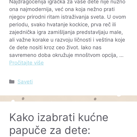
Najdragocenija igračka za vaše dete nije nužno
ona najmodernija, već ona koja nežno prati
njegov prirodni ritam istraživanja sveta. U ovom
periodu, svako hvatanje kockice, prva reč ili
zajednička igra zamišljanja predstavljaju male,
ali važne korake u razvoju ličnosti i veština koje
će dete nositi kroz ceo život. Iako nas
savremeno doba okružuje mnoštvom opcija, …
Pročitajte više
Categories
Saveti
Kako izabrati kućne
papuče za dete: