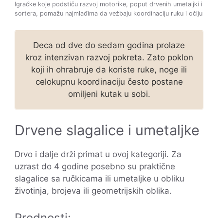
Igračke koje podstiču razvoj motorike, poput drvenih umetaljki i
sortera, pomažu najmlađima da vežbaju koordinaciju ruku i očiju
Deca od dve do sedam godina prolaze
kroz intenzivan razvoj pokreta. Zato poklon
koji ih ohrabruje da koriste ruke, noge ili
celokupnu koordinaciju često postane
omiljeni kutak u sobi.
Drvene slagalice i umetaljke
Drvo i dalje drži primat u ovoj kategoriji. Za
uzrast do 4 godine posebno su praktične
slagalice sa ručkicama ili umetaljke u obliku
životinja, brojeva ili geometrijskih oblika.
Prednosti: