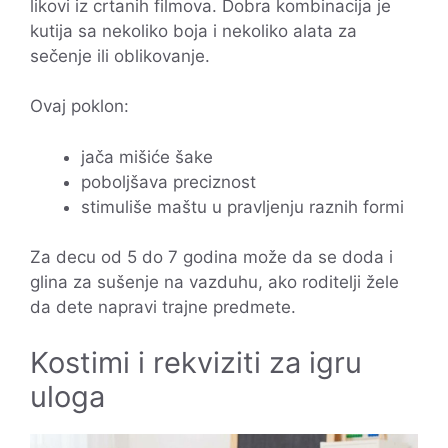
likovi iz crtanih filmova. Dobra kombinacija je
kutija sa nekoliko boja i nekoliko alata za
sečenje ili oblikovanje.
Ovaj poklon:
jača mišiće šake
poboljšava preciznost
stimuliše maštu u pravljenju raznih formi
Za decu od 5 do 7 godina može da se doda i
glina za sušenje na vazduhu, ako roditelji žele
da dete napravi trajne predmete.
Kostimi i rekviziti za igru
uloga