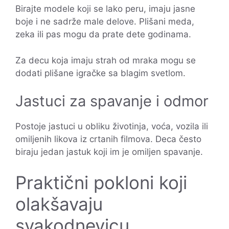
Birajte modele koji se lako peru, imaju jasne
boje i ne sadrže male delove. Plišani meda,
zeka ili pas mogu da prate dete godinama.
Za decu koja imaju strah od mraka mogu se
dodati plišane igračke sa blagim svetlom.
Jastuci za spavanje i odmor
Postoje jastuci u obliku životinja, voća, vozila ili
omiljenih likova iz crtanih filmova. Deca često
biraju jedan jastuk koji im je omiljen spavanje.
Praktični pokloni koji
olakšavaju
svakodnevicu