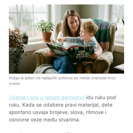
Knjiga je jedan od najlepših poklona jer menja značenje kroz
vreme
Učenje i igra u ranom detinjstvu
idu ruku pod
ruku. Kada se odabere pravi materijal, dete
spontano usvaja brojeve, slova, ritmove i
osnovne veze među stvarima.