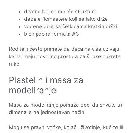
drvene bojice mekše strukture
debele flomastere koji se lako drže
vodene boje sa četkicama kratkih drški
blok papira formata A3
Roditelji često primete da deca najviše uživaju
kada imaju dovoljno prostora za široke pokrete
ruke.
Plastelin i masa za
modeliranje
Masa za modeliranje pomaže deci da shvate tri
dimenzije na jednostavan način.
Mogu se praviti voćke, kolači, životinje, kućice ili