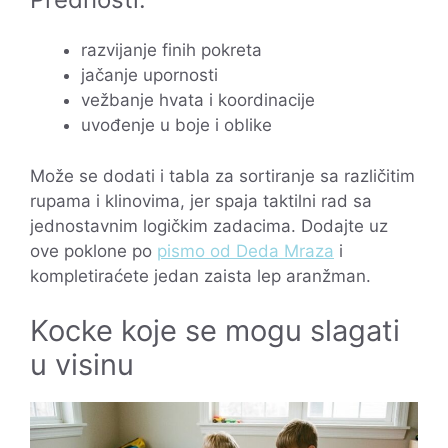
razvijanje finih pokreta
jačanje upornosti
vežbanje hvata i koordinacije
uvođenje u boje i oblike
Može se dodati i tabla za sortiranje sa različitim
rupama i klinovima, jer spaja taktilni rad sa
jednostavnim logičkim zadacima. Dodajte uz
ove poklone po
pismo od Deda Mraza
i
kompletiraćete jedan zaista lep aranžman.
Kocke koje se mogu slagati
u visinu