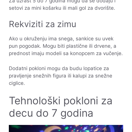
Za uzrast 5 do 7 godina mogu da se dodaju i
setovi za mini košarku ili mali gol za dvorište.
Rekviziti za zimu
Ako u okruženju ima snega, sankice su uvek
pun pogodak. Mogu biti plastične ili drvene, a
prednost imaju modeli sa konopcem za vučenje.
Dodatni pokloni mogu da budu lopatice za
pravljenje snežnih figura ili kalupi za snežne
ciglice.
Tehnološki pokloni za
decu do 7 godina