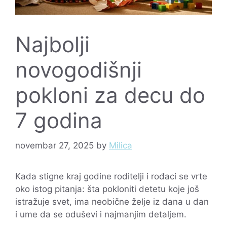
Najbolji
novogodišnji
pokloni za decu do
7 godina
novembar 27, 2025
by
Milica
Kada stigne kraj godine roditelji i rođaci se vrte
oko istog pitanja: šta pokloniti detetu koje još
istražuje svet, ima neobične želje iz dana u dan
i ume da se oduševi i najmanjim detaljem.