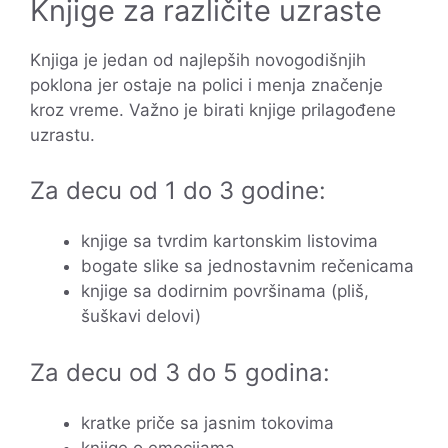
Knjige za različite uzraste
Knjiga je jedan od najlepših novogodišnjih
poklona jer ostaje na polici i menja značenje
kroz vreme. Važno je birati knjige prilagođene
uzrastu.
Za decu od 1 do 3 godine:
knjige sa tvrdim kartonskim listovima
bogate slike sa jednostavnim rečenicama
knjige sa dodirnim površinama (pliš,
šuškavi delovi)
Za decu od 3 do 5 godina:
kratke priče sa jasnim tokovima
knjige o emocijama