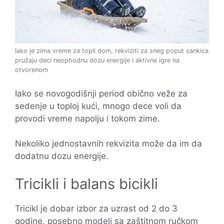
Iako je zima vreme za topli dom, rekviziti za sneg poput sankica
pružaju deci neophodnu dozu energije i aktivne igre na
otvorenom
Iako se novogodišnji period obično veže za
sedenje u toploj kući, mnogo dece voli da
provodi vreme napolju i tokom zime.
Nekoliko jednostavnih rekvizita može da im da
dodatnu dozu energije.
Tricikli i balans bicikli
Tricikl je dobar izbor za uzrast od 2 do 3
godine, posebno modeli sa zaštitnom ručkom