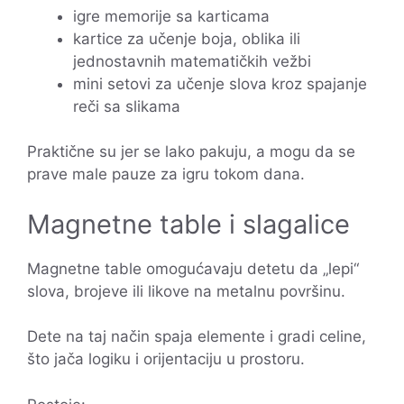
igre memorije sa karticama
kartice za učenje boja, oblika ili
jednostavnih matematičkih vežbi
mini setovi za učenje slova kroz spajanje
reči sa slikama
Praktične su jer se lako pakuju, a mogu da se
prave male pauze za igru tokom dana.
Magnetne table i slagalice
Magnetne table omogućavaju detetu da „lepi“
slova, brojeve ili likove na metalnu površinu.
Dete na taj način spaja elemente i gradi celine,
što jača logiku i orijentaciju u prostoru.