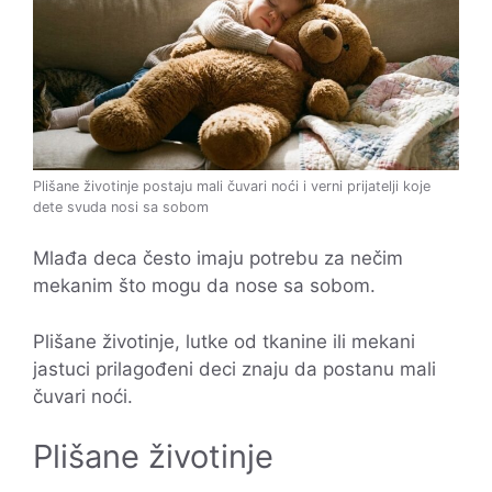
Plišane životinje postaju mali čuvari noći i verni prijatelji koje
dete svuda nosi sa sobom
Mlađa deca često imaju potrebu za nečim
mekanim što mogu da nose sa sobom.
Plišane životinje, lutke od tkanine ili mekani
jastuci prilagođeni deci znaju da postanu mali
čuvari noći.
Plišane životinje