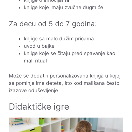
knjige koje imaju zvučne dugmiće
Za decu od 5 do 7 godina:
knjige sa malo dužim pričama
uvod u bajke
knjige koje se čitaju pred spavanje kao
mali ritual
Može se dodati i personalizovana knjiga u kojoj
se pominje ime deteta, što kod mališana često
izazove oduševljenje.
Didaktičke igre