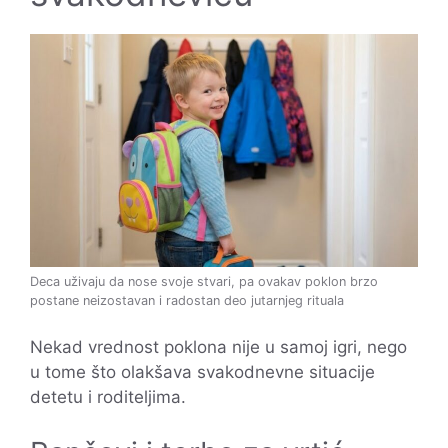
Deca uživaju da nose svoje stvari, pa ovakav poklon brzo
postane neizostavan i radostan deo jutarnjeg rituala
Nekad vrednost poklona nije u samoj igri, nego
u tome što olakšava svakodnevne situacije
detetu i roditeljima.