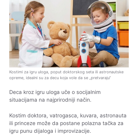
Kostimi za igru uloga, poput doktorskog seta ili astronautske
opreme, idealni su za decu koja vole da se „pretvaraju“
Deca kroz igru uloga uče o socijalnim
situacijama na najprirodniji način.
Kostim doktora, vatrogasca, kuvara, astronauta
ili princeze može da postane polazna tačka za
igru punu dijaloga i improvizacije.