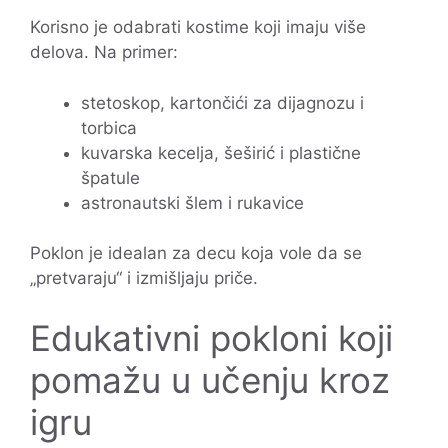
Korisno je odabrati kostime koji imaju više
delova. Na primer:
stetoskop, kartončići za dijagnozu i
torbica
kuvarska kecelja, šeširić i plastične
špatule
astronautski šlem i rukavice
Poklon je idealan za decu koja vole da se
„pretvaraju“ i izmišljaju priče.
Edukativni pokloni koji
pomažu u učenju kroz
igru