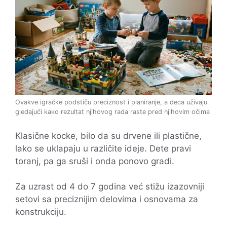
Ovakve igračke podstiču preciznost i planiranje, a deca uživaju
gledajući kako rezultat njihovog rada raste pred njihovim očima
Klasične kocke, bilo da su drvene ili plastične,
lako se uklapaju u različite ideje. Dete pravi
toranj, pa ga sruši i onda ponovo gradi.
Za uzrast od 4 do 7 godina već stižu izazovniji
setovi sa preciznijim delovima i osnovama za
konstrukciju.